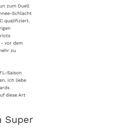
nun zum Duell
chnee-Schlacht
 qualifiziert.
rigen
riots
s - vor dem
mehr zu
NFL-Saison
n. Ich liebe
Yards
f diese Art
m Super