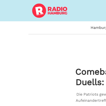
Hambur
Comeba
Duells:
Die Patriots ge
Aufeinandertref