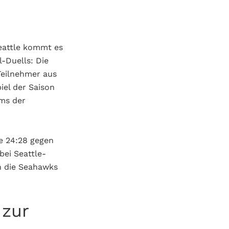
eattle kommt es
-Duells: Die
Teilnehmer aus
iel der Saison
ams der
le 24:28 gegen
bei Seattle-
n die Seahawks
 zur