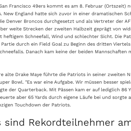
San Francisco 49ers kommt es am 8. Februar (Ortszeit) 
s. New England hatte sich zuvor in einer dramatischen S
die Denver Broncos durchgesetzt und als Vertreter der AFC
über weite Strecken der zweiten Halbzeit geprägt von wid
 heftigem Schneefall, Wind und schlechter Sicht. Die Pat
Partie durch ein Field Goal zu Beginn des dritten Viertel
Schneefalls. Danach kam keine der beiden Mannschaften 
re alte Drake Maye führte die Patriots in seiner zweiten 
uper Bowl. "Es war eine Aufgabe. Wir müssen besser spiele
agte der Quarterback. Mit Pässen kam er auf lediglich 86 
uerte aber 65 Yards durch eigene Läufe bei und sorgte au
nzigen Touchdown der Patriots.
s sind Rekordteilnehmer a