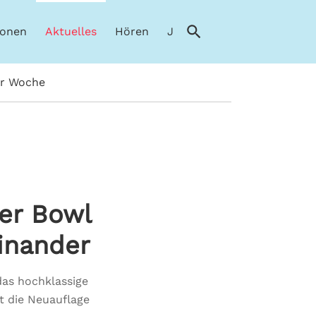
ionen
Aktuelles
Hören
Jobs
Werben
er Woche
er Bowl
einander
das hochklassige
t die Neuauflage