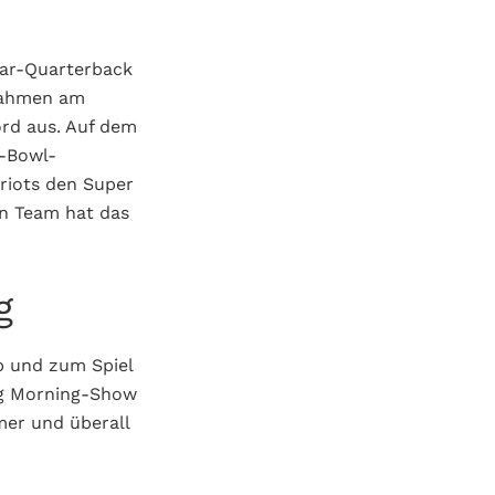
tar-Quarterback
lnahmen am
ord aus. Auf dem
r-Bowl-
triots den Super
en Team hat das
g
b und zum Spiel
rg Morning-Show
mer und überall