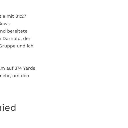
ie mit 31:27
Bowl.
nd bereitete
e Darnold, der
 Gruppe und ich
m auf 374 Yards
mehr, um den
hied