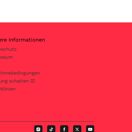
ere Informationen
nschutz
essum
nahmebedingungen
ung schalten
itlinien