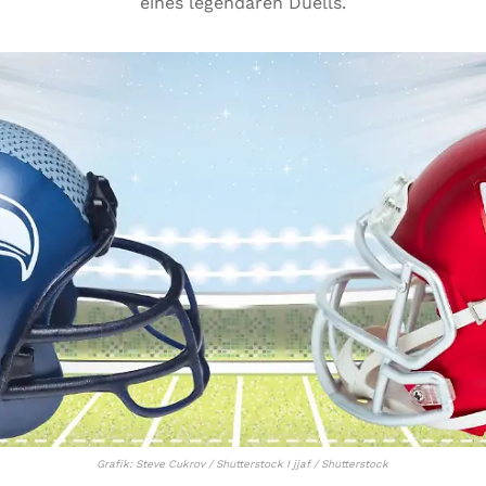
eines legendären Duells.
Grafik: Steve Cukrov / Shutterstock I jjaf / Shutterstock